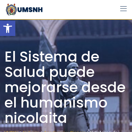
Skip
to
content
Open toolbar
El Sistema de
Salud puede
mejorarse desde
el humanismo
nicolaita