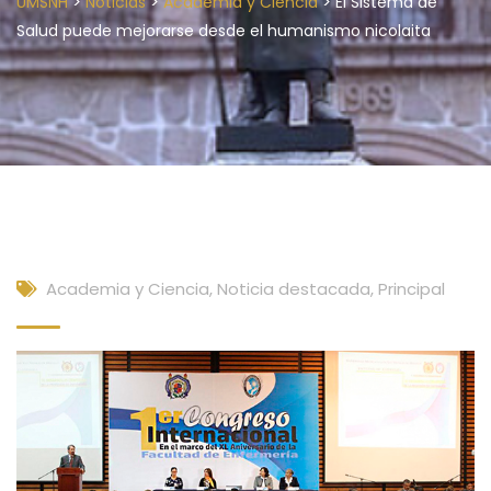
>
>
>
UMSNH
Noticias
Academia y Ciencia
El Sistema de
Salud puede mejorarse desde el humanismo nicolaita
Academia y Ciencia
,
Noticia destacada
,
Principal