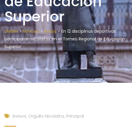
de Educación
Superior
>
>
>
UMSNH
Noticias
Avisos
En 12 disciplinas deportivas
participarán nicolaitas en el Torneo Regional de Educación
Superior
Avisos
,
Orgullo Nicolaita
,
Principal