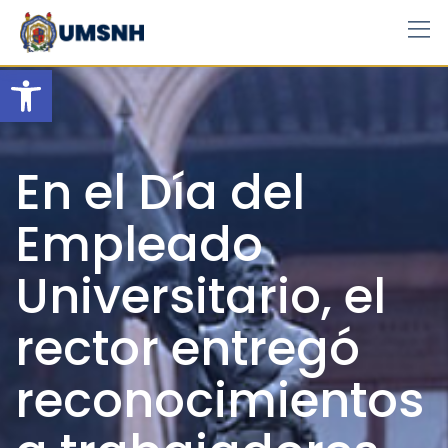
Skip
to
content
Open toolbar
En el Día del
Empleado
Universitario, el
rector entregó
reconocimientos