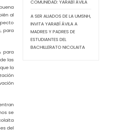
COMUNIDAD: YARABÍ ÁVILA
 buena
ién al
A SER ALIADOS DE LA UMSNH,
especto
INVITA YARABÍ ÁVILA A
, para
MADRES Y PADRES DE
ESTUDIANTES DEL
BACHILLERATO NICOLAITA
A para
 de las
 que la
zación
vación
entran
mnos se
olaita
 es del