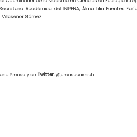
el Coordinador de la Maestría en Ciencias en Ecología Inte
ecretaria Académica del INIRENA, Álma Lilia Fuentes Faría
o Villaseñor Gómez.
cana Prensa y en
Twitter
: @prensaunimich