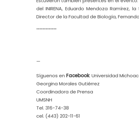
Estuvieron también presentes en el evento: 
del INIRENA, Eduardo Mendoza Ramírez, la S
Director de la Facultad de Biología, Fernand
*************
—
Síguenos en
Facebook
: Universidad Michoa
Georgina Morales Gutiérrez
Coordinadora de Prensa
UMSNH
Tel. 316-74-38
cel. (443) 202-11-61