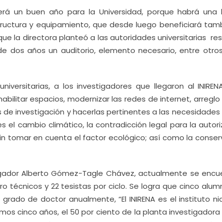
 será un buen año para la Universidad, porque habrá una
tructura y equipamiento, que desde luego beneficiará tamb
que la directora planteó a las autoridades universitarias r
de dos años un auditorio, elemento necesario, entre otros
niversitarias, a los investigadores que llegaron al INIREN
bilitar espacios, modernizar las redes de internet, arreglo
s de investigación y hacerlas pertinentes a las necesidades
el cambio climático, la contradicción legal para la autori
sin tomar en cuenta el factor ecológico; así como la conser
tigador Alberto Gómez-Tagle Chávez, actualmente se encu
ro técnicos y 22 tesistas por ciclo. Se logra que cinco alu
rado de doctor anualmente, “El INIRENA es el instituto nic
os cinco años, el 50 por ciento de la planta investigadora