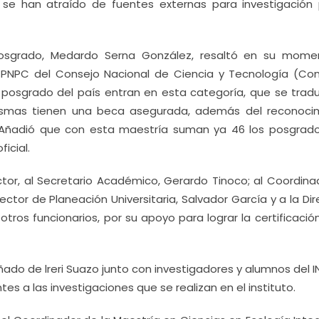
, se han atraído de fuentes externas para investigación 
Posgrado, Medardo Serna González, resaltó en su mome
l PNPC del Consejo Nacional de Ciencia y Tecnología (Con
e posgrado del país entran en esta categoría, que se trad
ismas tienen una beca asegurada, además del reconoci
”. Añadió que con esta maestría suman ya 46 los posgrad
icial.
ctor, al Secretario Académico, Gerardo Tinoco; al Coordina
ctor de Planeación Universitaria, Salvador García y a la Di
tros funcionarios, por su apoyo para lograr la certificació
ado de lreri Suazo junto con investigadores y alumnos del I
tes a las investigaciones que se realizan en el instituto.