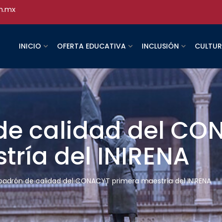
h.mx
INICIO
OFERTA EDUCATIVA
INCLUSIÓN
CULTU
 de calidad del C
tría del INIRENA
 padrón de calidad del CONACYT primera maestría del INIRENA