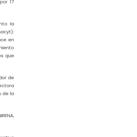
por 17
nto la
acyt):
uce en
miento
os que
dor de
rectora
n de la
NIRENA,