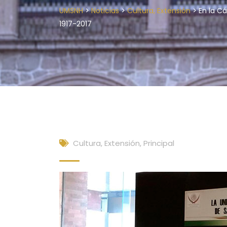
>
>
>
UMSNH
Noticias
Cultura, Extensión
En la C
1917-2017
Cultura, Extensión
,
Principal