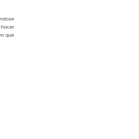
tándose
 hacer
oyo que