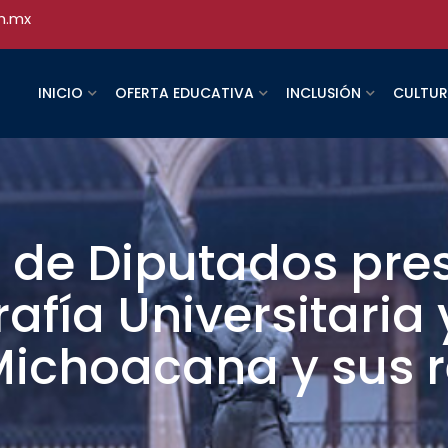
h.mx
INICIO
OFERTA EDUCATIVA
INCLUSIÓN
CULTU
 de Diputados pre
afía Universitaria 
ichoacana y sus r