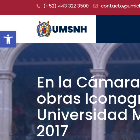
Skip
(+52) 443 322 3500
contacto@umic
to
content
Open toolbar
En la Cámara
obras Iconogr
Universidad M
2017