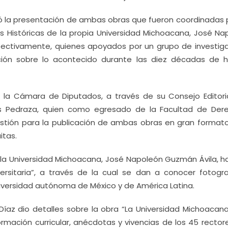
ó la presentación de ambas obras que fueron coordinadas p
s Históricas de la propia Universidad Michoacana, José Na
pectivamente, quienes apoyados por un grupo de investig
ión sobre lo acontecido durante las diez décadas de hi
e la Cámara de Diputados, a través de su Consejo Editori
lanís Pedraza, quien como egresado de la Facultad de Der
estión para la publicación de ambas obras en gran formato
itas.
e la Universidad Michoacana, José Napoleón Guzmán Ávila, ha
ersitaria”, a través de la cual se dan a conocer fotogra
iversidad autónoma de México y de América Latina.
Díaz dio detalles sobre la obra “La Universidad Michoacana
formación curricular, anécdotas y vivencias de los 45 recto