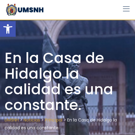
Skip
to
content
Open toolbar
En la Casa de
Hidalgo la
calidad es una
constante.
>
>
>
UMSNH
Noticias
Principal
En la Casa de Hidalgo la
calidad es una constante.