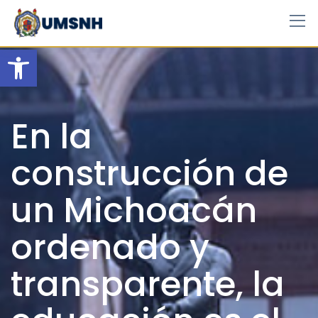
Skip
to
content
Open toolbar
En la
construcción de
un Michoacán
ordenado y
transparente, la