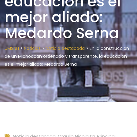
educación es el
mejor aliado:
Medardo Serna
>
>
>
UMSNH
Noticias
Noticia destacada
En la construcción
de un Michoacán ordenado y transparente, la educación
es el mejor aliado: Medardo Serna
Noticia destacada
,
Orgullo Nicolaita
,
Principal