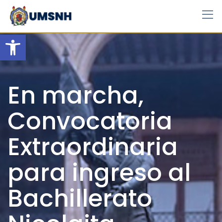
Skip
to
content
Open toolbar
En marcha,
Convocatoria
Extraordinaria
para ingreso al
Bachillerato