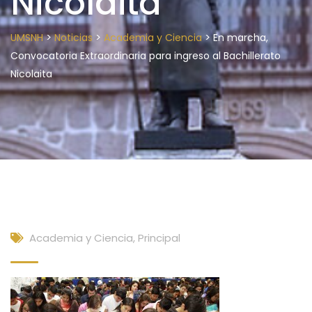
Nicolaita
>
>
>
UMSNH
Noticias
Academia y Ciencia
En marcha,
Convocatoria Extraordinaria para ingreso al Bachillerato
Nicolaita
Academia y Ciencia
,
Principal