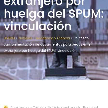
extranjero por
huelga del SPUM:
vinculación
>
>
>
UMSNH
Noticias
Academia y Ciencia
En riesgo
cumplimentación de documentos para becas en el
extranjero por huelga del SPUM: vinculación
Academia y Ciencia
,
Noticia destacada
,
Principal