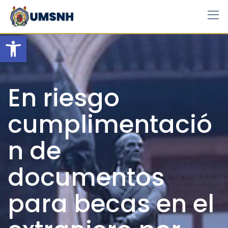
Skip
to
content
Open toolbar
En riesgo
cumplimentació
n de
documentos
para becas en el