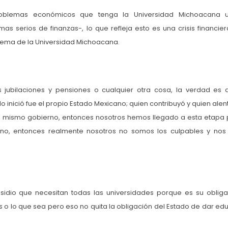
problemas económicos que tenga la Universidad Michoacana u
s serios de finanzas-, lo que refleja esto es una crisis financier
blema de la Universidad Michoacana.
s jubilaciones y pensiones o cualquier otra cosa, la verdad es 
o inició fue el propio Estado Mexicano; quien contribuyó y quien ale
 el mismo gobierno, entonces nosotros hemos llegado a esta etapa
rno, entonces realmente nosotros no somos los culpables y nos
bsidio que necesitan todas las universidades porque es su obliga
s o lo que sea pero eso no quita la obligación del Estado de dar ed