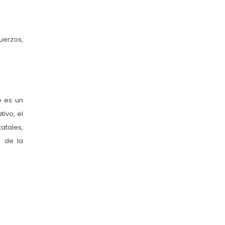
uerzos,
e es un
ivo, el
tatales,
n de la