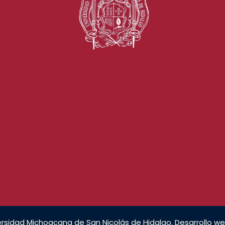
rsidad Michoacana de San Nicolás de Hidalgo. Desarrollo we