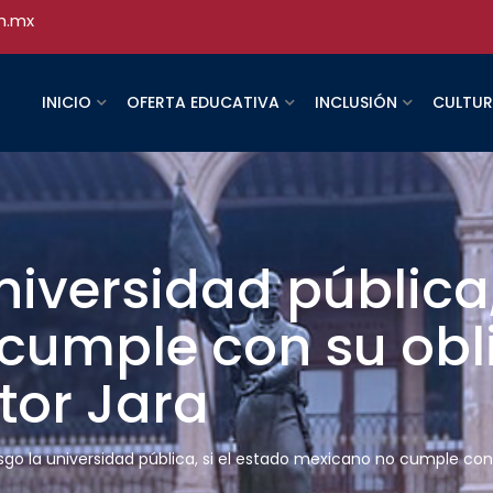
h.mx
INICIO
OFERTA EDUCATIVA
INCLUSIÓN
CULTU
niversidad pública,
cumple con su obl
ctor Jara
esgo la universidad pública, si el estado mexicano no cumple con s