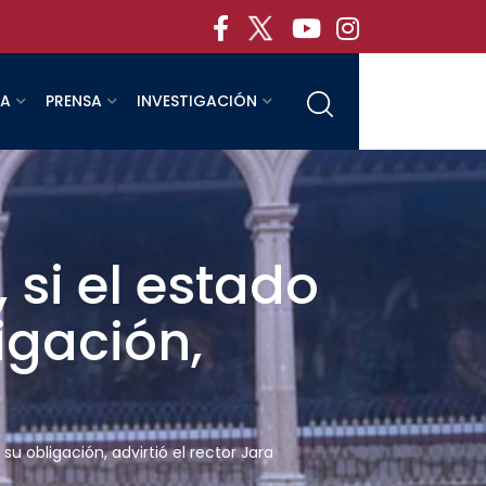
RA
PRENSA
INVESTIGACIÓN
 si el estado
igación,
u obligación, advirtió el rector Jara