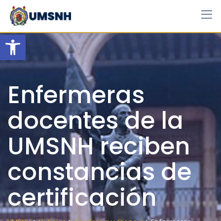
Skip
to
content
Open toolbar
Enfermeras
docentes de la
UMSNH reciben
constancias de
certificación