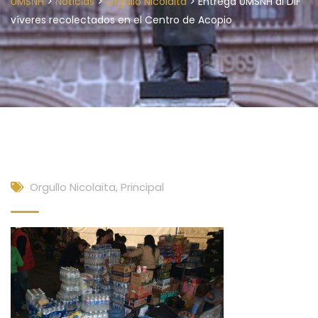
>
>
>
UMSNH
Noticias
Orgullo Nicolaita
Entrega UMSNH al DIF
víveres recolectados en el Centro de Acopio
Orgullo Nicolaita
,
Principal