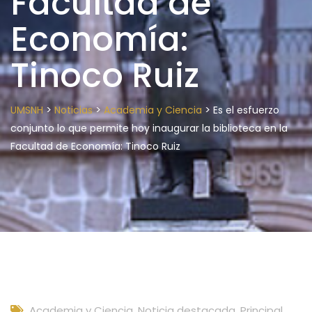
Facultad de
Economía:
Tinoco Ruiz
>
>
>
UMSNH
Noticias
Academia y Ciencia
Es el esfuerzo
conjunto lo que permite hoy inaugurar la biblioteca en la
Facultad de Economía: Tinoco Ruiz
Academia y Ciencia
,
Noticia destacada
,
Principal