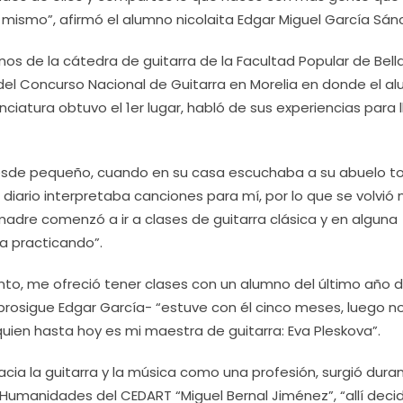
i mismo”, afirmó el alumno nicolaita Edgar Miguel García Sán
nos de la cátedra de guitarra de la Facultad Popular de Bell
5 del Concurso Nacional de Guitarra en Morelia en donde el a
ciatura obtuvo el 1er lugar, habló de sus experiencias para l
desde pequeño, cuando en su casa escuchaba a su abuelo to
 diario interpretaba canciones para mí, por lo que se volvió 
madre comenzó a ir a clases de guitarra clásica y en alguna
a practicando”.
mento, me ofreció tener clases con un alumno del último año d
prosigue Edgar García- “estuve con él cinco meses, luego n
en hasta hoy es mi maestra de guitarra: Eva Pleskova”.
acia la guitarra y la música como una profesión, surgió duran
 Humanidades del CEDART “Miguel Bernal Jiménez”, “allí deci