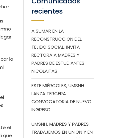
Comunicados
chez.
recientes
as
lumno
A SUMAR EN LA
legar
RECONSTRUCCIÓN DEL
TEJIDO SOCIAL, INVITA
RECTORA A MADRES Y
car la
PADRES DE ESTUDIANTES
mi
NICOLAITAS
ESTE MIÉRCOLES, UMSNH
LANZA TERCERA
el
CONVOCATORIA DE NUEVO
os
INGRESO
UMSNH, MADRES Y PADRES,
te el
TRABAJEMOS EN UNIÓN Y EN
dí que