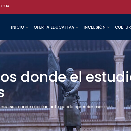
h.mx
INICIO
OFERTA EDUCATIVA
INCLUSIÓN
CULTU
sos donde el estud
s
oncursos donde el estudiante puede aprender más