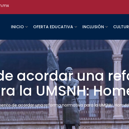
h.mx
INICIO
OFERTA EDUCATIVA
INCLUSIÓN
CULTU
e acordar una re
ra la UMSNH: Hom
ento de acordar una reforma normativa para la UMSNH: Homer