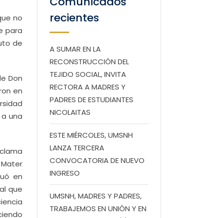
Comunicados
recientes
que no
e para
tuto de
A SUMAR EN LA
RECONSTRUCCIÓN DEL
TEJIDO SOCIAL, INVITA
de Don
RECTORA A MADRES Y
ron en
PADRES DE ESTUDIANTES
rsidad
NICOLAITAS
 a una
ESTE MIÉRCOLES, UMSNH
LANZA TERCERA
eclama
CONVOCATORIA DE NUEVO
a Mater
INGRESO
tuó en
al que
UMSNH, MADRES Y PADRES,
iencia
TRABAJEMOS EN UNIÓN Y EN
ciendo