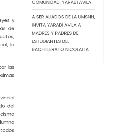
COMUNIDAD: YARABÍ ÁVILA
A SER ALIADOS DE LA UMSNH,
eyes y
INVITA YARABÍ ÁVILA A
lás de
MADRES Y PADRES DE
catos,
ESTUDIANTES DEL
al, la
BACHILLERATO NICOLAITA
tar las
óximas
vincial
do del
aicismo
olumna
n todos