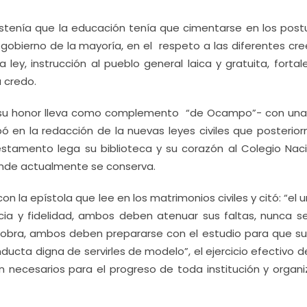
ostenía que la educación tenía que cimentarse en los post
 gobierno de la mayoría, en el respeto a las diferentes cr
 ley, instrucción al pueblo general laica y gratuita, fortal
u credo.
su honor lleva como complemento “de Ocampo”- con una 
cipó en la redacción de la nuevas leyes civiles que posteri
 testamento lega su biblioteca y su corazón al Colegio Nac
donde actualmente se conserva.
n la epístola que lee en los matrimonios civiles y citó: “el u
ia y fidelidad, ambos deben atenuar sus faltas, nunca se
 obra, ambos deben prepararse con el estudio para que sus
ucta digna de servirles de modelo”, el ejercicio efectivo 
on necesarios para el progreso de toda institución y organ