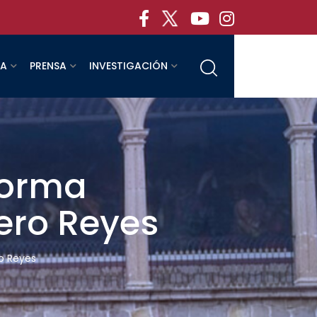
RA
PRENSA
INVESTIGACIÓN
forma
ero Reyes
o Reyes