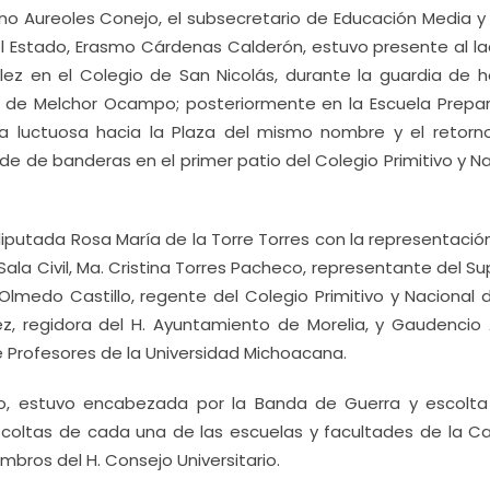
no Aureoles Conejo, el subsecretario de Educación Media y
el Estado, Erasmo Cárdenas Calderón, estuvo presente al la
ez en el Colegio de San Nicolás, durante la guardia de h
n de Melchor Ocampo; posteriormente en la Escuela Prepar
 luctuosa hacia la Plaza del mismo nombre y el retorn
de de banderas en el primer patio del Colegio Primitivo y N
iputada Rosa María de la Torre Torres con la representació
 Sala Civil, Ma. Cristina Torres Pacheco, representante del 
s Olmedo Castillo, regente del Colegio Primitivo y Nacional
rez, regidora del H. Ayuntamiento de Morelia, y Gaudencio
e Profesores de la Universidad Michoacana.
o, estuvo encabezada por la Banda de Guerra y escolta
scoltas de cada una de las escuelas y facultades de la C
mbros del H. Consejo Universitario.