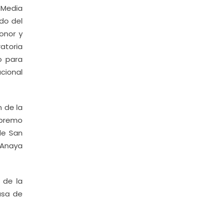
 Media
do del
onor y
atoria
o para
acional
n de la
Supremo
 de San
 Anaya
 de la
asa de