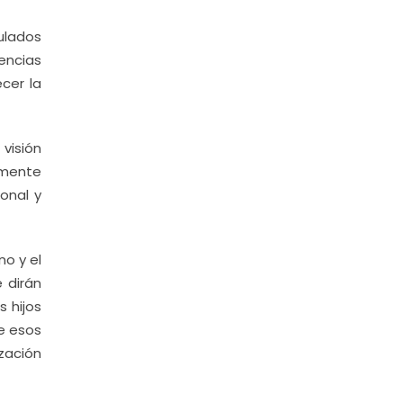
ulados
eencias
ecer la
visión
ormente
ional y
no y el
 dirán
 hijos
de esos
ización