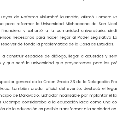
s Leyes de Reforma vislumbró la Nación, afirmó Homero R
e para reformar la Universidad Michoacana de San Nico
financiera y exhortó a la comunidad universitaria, sindi
nsos necesarios para hacer llegar al Poder Legislativo Loc
resolver de fondo la problemática de la Casa de Estudios.
s a construir espacios de diálogo, llegar a acuerdos y sen
y y que será la Universidad que proyectemos para las pr
nspector general de la Orden Grado 33 de la Delegación Pro
co, también orador oficial del evento, destacó el lega
nicipio de Maravatío, luchador incansable por implantar el l
lchor Ocampo consideraba a la educación laica como una c
avés de la educación es posible transformar a la sociedad e