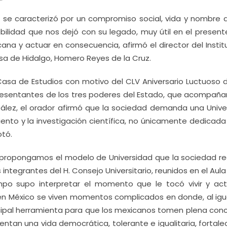
 se caracterizó por un compromiso social, vida y nombre 
ilidad que nos dejó con su legado, muy útil en el present
cana y actuar en consecuencia, afirmó el director del Insti
sa de Hidalgo, Homero Reyes de la Cruz.
Casa de Estudios con motivo del CLV Aniversario Luctuoso 
resentantes de los tres poderes del Estado, que acompaña
ález, el orador afirmó que la sociedad demanda una Unive
ento y la investigación científica, no únicamente dedicada
otó.
 propongamos el modelo de Universidad que la sociedad r
 integrantes del H. Consejo Universitario, reunidos en el Aul
mpo supo interpretar el momento que le tocó vivir y ac
en México se viven momentos complicados en donde, al igu
ncipal herramienta para que los mexicanos tomen plena conc
ntan una vida democrática, tolerante e igualitaria, fortale