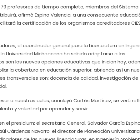
as 79 profesores de tiempo completo, miembros del Sistema
ntribuirá, afirmó Espino Valencia, a una consecuente educac
ilitará la certificación de los organismos acreditadores CIE
ores, el coordinador general para la Licenciatura en Ingeni
e la Universidad Michoacana ha sabido adaptarse a las
os son las nuevas opciones educativas que inician hoy, ade
liar la cobertura en educación superior, abriendo así un nu
ejes transversales son: docencia de calidad, investigación de
al.
esar a nuestras aulas, concluyó Cortés Martínez, se verá ref
alento y voluntad por aprender y servir.
 el presidium: el secretario General, Salvador García Espino
aúl Cárdenas Navarro; el director de Planeación Universitaria
dinadores de las nuevas licenciaturas: en Ingeniería Ambient