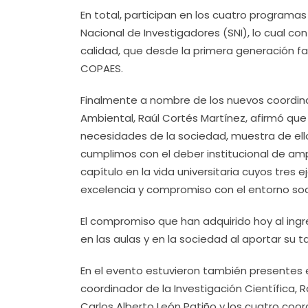
En total, participan en los cuatro program
Nacional de Investigadores (SNI), lo cual co
calidad, que desde la primera generación fac
COPAES.
Finalmente a nombre de los nuevos coordinad
Ambiental, Raúl Cortés Martínez, afirmó qu
necesidades de la sociedad, muestra de ell
cumplimos con el deber institucional de amp
capítulo en la vida universitaria cuyos tres 
excelencia y compromiso con el entorno soci
El compromiso que han adquirido hoy al ingr
en las aulas y en la sociedad al aportar su t
En el evento estuvieron también presentes en
coordinador de la Investigación Científica, R
Carlos Alberto León Patiño y los cuatro coor