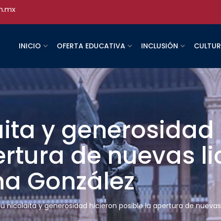
h.mx
INICIO
OFERTA EDUCATIVA
INCLUSIÓN
CULTU
laita y generosidad
ertura de nuevas li
a González
itu nicolaita y generosidad hicieron posible la apertura de nuev