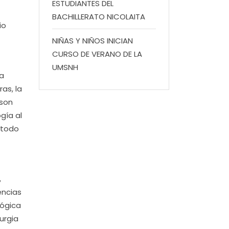
ESTUDIANTES DEL
BACHILLERATO NICOLAITA
io
NIÑAS Y NIÑOS INICIAN
CURSO DE VERANO DE LA
UMSNH
a
as, la
 son
gía al
 todo
,
encias
lógica
urgia