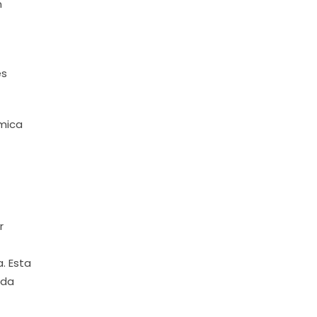
n
es
ímica
r
. Esta
ada