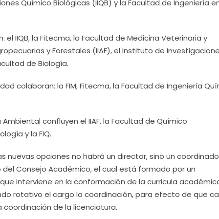
ciones Químico Biológicas (IIQB) y la Facultad de Ingeniería e
: el IIQB, la Fitecma, la Facultad de Medicina Veterinaria y
ropecuarias y Forestales (IIAF), el Instituto de Investigacion
acultad de Biología.
idad colaboran: la FIM, Fitecma, la Facultad de Ingeniería Qu
a Ambiental confluyen el IIAF, la Facultad de Químico
logía y la FIQ.
s nuevas opciones no habrá un director, sino un coordinado
 del Consejo Académico, el cual está formado por un
que interviene en la conformación de la curricula académica
do rotativo el cargo la coordinación, para efecto de que c
a coordinación de la licenciatura.