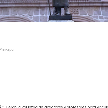
Principal
5.-
Fueron la voluntad de directores y profesores para vincul