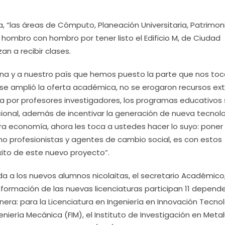
ta, “las áreas de Cómputo, Planeación Universitaria, Patrimon
n hombro con hombro por tener listo el Edificio M, de Ciudad
n a recibir clases.
a y a nuestro país que hemos puesto la parte que nos toc
se amplió la oferta académica, no se erogaron recursos extr
da por profesores investigadores, los programas educativos
cional, además de incentivar la generación de nueva tecnolo
tra economía, ahora les toca a ustedes hacer lo suyo: poner
omo profesionistas y agentes de cambio social, es con estos
ito de este nuevo proyecto”.
a a los nuevos alumnos nicolaitas, el secretario Académico
nformación de las nuevas licenciaturas participan 11 depend
nera: para la Licenciatura en Ingeniería en Innovación Tecno
eniería Mecánica (FIM), el Instituto de Investigación en Metal