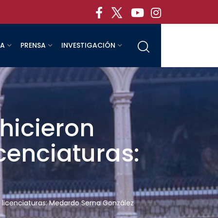
RA
PRENSA
INVESTIGACIÓN
 hicieron
cenciaturas:
as licenciaturas: Medardo Serna González