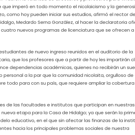
e que imperó en todo momento el nicolaicismo y la generos
o, como hoy pueden iniciar sus estudios, afirmó el rector de
dalgo, Medardo Serna González, al hacer la declaratoria ofic
los cuatro nuevos programas de licenciatura que se ofrecen a 
estudiantes de nuevo ingreso reunidos en el auditorio de la
aria, que los profesores que a partir de hoy les impartirán c
nce dependencias académicas, quienes no recibirán un sue
lo personal a la par que la comunidad nicolaita, orgulloso de
obre todo para con su país, que requiere ampliar la cobertura
es de las facultades e institutos que participan en nuestras
 nueva etapa para la Casa de Hidalgo; ya que serán la prim
o educativo, en el que sin afectar las finanzas de la instit
inentes hacia los principales problemas sociales de nuestra