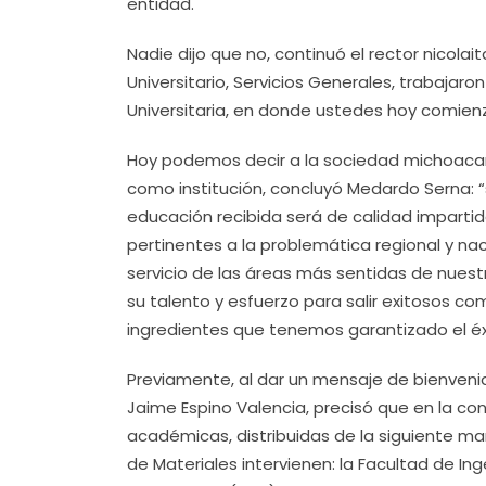
entidad.
Nadie dijo que no, continuó el rector nicolai
Universitario, Servicios Generales, trabajaro
Universitaria, en donde ustedes hoy comienza
Hoy podemos decir a la sociedad michoacan
como institución, concluyó Medardo Serna: “
educación recibida será de calidad imparti
pertinentes a la problemática regional y na
servicio de las áreas más sentidas de nues
su talento y esfuerzo para salir exitosos c
ingredientes que tenemos garantizado el éx
Previamente, al dar un mensaje de bienvenid
Jaime Espino Valencia, precisó que en la co
académicas, distribuidas de la siguiente ma
de Materiales intervienen: la Facultad de Ing