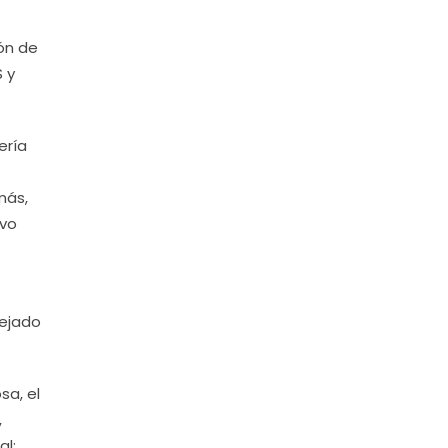
ión de
S y
ería
más,
evo
lejado
sa, el
,
al: