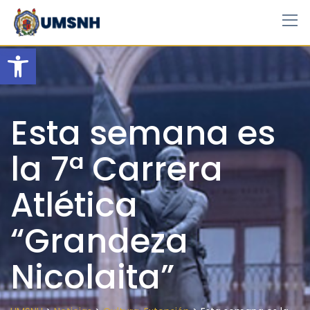
Skip
to
content
Open toolbar
Esta semana es
la 7ª Carrera
Atlética
“Grandeza
Nicolaita”