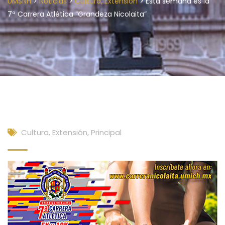
>
>
>
UMSNH
Noticias
Cultura, Extensión
Esta semana es la
7ª Carrera Atlética “Grandeza Nicolaita”
Cultura, Extensión
,
Principal