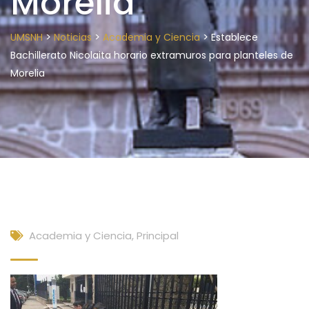
Morelia
>
>
>
UMSNH
Noticias
Academia y Ciencia
Establece
Bachillerato Nicolaita horario extramuros para planteles de
Morelia
Academia y Ciencia
,
Principal