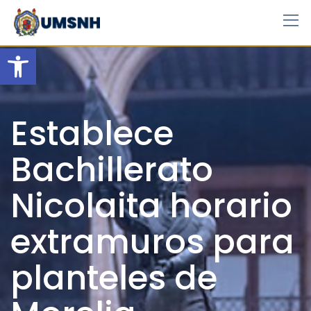
Skip
to
content
Open toolbar
Establece
Bachillerato
Nicolaita horario
extramuros para
planteles de