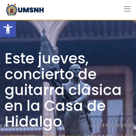
Skip
to
content
Open toolbar
Este jueves,
concierto de
guitarra clásica
en la Casa de
Hidalgo