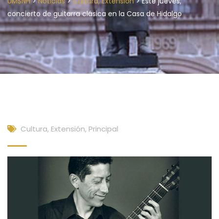
>
>
>
UMSNH
Noticias
Cultura, Extensión
Este jueves,
concierto de guitarra clásica en la Casa de Hidalgo
Cultura, Extensión
,
Principal