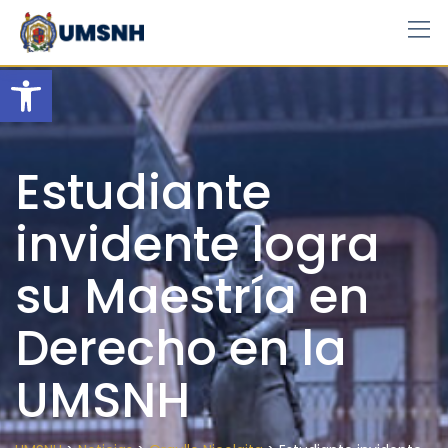
Skip
to
content
Open toolbar
Estudiante
invidente logra
su Maestría en
Derecho en la
UMSNH