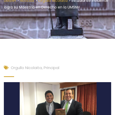
>
>
>
UMSNH
Noticias
Orgullo Nicolaita
Estudiante invidente
logra su Maestría en Derecho en la UMSNH
Orgullo Nicolaita
,
Principal