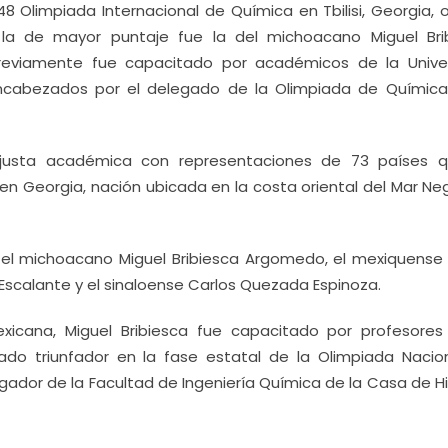
48 Olimpiada Internacional de Química en Tbilisi, Georgia, 
 la de mayor puntaje fue la del michoacano Miguel Bri
previamente fue capacitado por académicos de la Unive
ncabezados por el delegado de la Olimpiada de Química
la justa académica con representaciones de 73 países 
en Georgia, nación ubicada en la costa oriental del Mar Ne
 el michoacano Miguel Bribiesca Argomedo, el mexiquense 
Escalante y el sinaloense Carlos Quezada Espinoza.
exicana, Miguel Bribiesca fue capacitado por profesores
tado triunfador en la fase estatal de la Olimpiada Nacio
igador de la Facultad de Ingeniería Química de la Casa de H