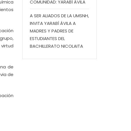
uímica
COMUNIDAD: YARABÍ ÁVILA
mientos
A SER ALIADOS DE LA UMSNH,
INVITA YARABÍ ÁVILA A
cación
MADRES Y PADRES DE
grupo,
ESTUDIANTES DEL
 virtud
BACHILLERATO NICOLAITA
ana de
evia de
pación