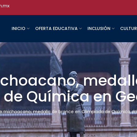
h.mx
INICIO
OFERTA EDUCATIVA
INCLUSIÓN
CULTU
ichoacano, medall
 de Química en Ge
te michoacano, medalla de bronce en Olimpiada de Química en