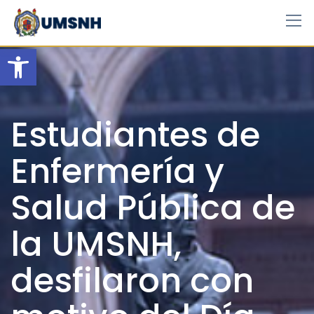
Skip
to
content
Open toolbar
Estudiantes de
Enfermería y
Salud Pública de
la UMSNH,
desfilaron con