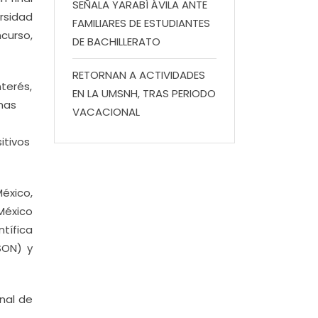
SEÑALA YARABÍ ÁVILA ANTE
ersidad
FAMILIARES DE ESTUDIANTES
curso,
DE BACHILLERATO
RETORNAN A ACTIVIDADES
terés,
EN LA UMSNH, TRAS PERIODO
mas
VACACIONAL
itivos
éxico,
México
tífica
SON) y
onal de
.