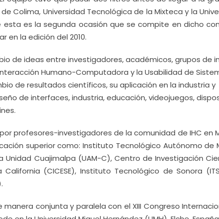
de Colima, Universidad Tecnológica de la Mixteca y la Univ
e esta es la segunda ocasión que se compite en dicho con
en la edición del 2010.
bio de ideas entre investigadores, académicos, grupos de in
 Interacción Humano-Computadora y la Usabilidad de Siste
io de resultados científicos, su aplicación en la industria y
seño de interfaces, industria, educación, videojuegos, dispos
ines.
por profesores-investigadores de la comunidad de IHC en M
ucación superior como: Instituto Tecnológico Autónomo de 
a Unidad Cuajimalpa (UAM-C), Centro de Investigación Cien
California (CICESE), Instituto Tecnológico de Sonora (IT
.
 manera conjunta y paralela con el XIII Congreso Internaci
de en la Universidad Miguel Hernández (UMH), Elche, España