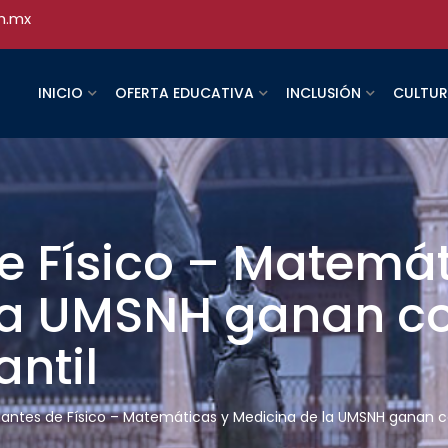
h.mx
INICIO
OFERTA EDUCATIVA
INCLUSIÓN
CULTU
e Físico – Matemát
la UMSNH ganan c
antil
iantes de Físico – Matemáticas y Medicina de la UMSNH ganan c