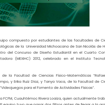
uipo compuesto por estudiantes de las facultades de Ci
ológicas de la Universidad Michoacana de San Nicolás de H
tro del Concurso de Diseño Estudiantil en el Cuarto Co
dora (MEXIHC) 2012, celebrado en el Instituto Tecno
s de la Facultad de Ciencias Físico-Matemáticas “Rafae
ampo, y Erika Ruiz Díaz, y Tanya Vaca, de la Facultad de Ci
 “Videojuegos para el Fomento de Actividades Físicas”.
 la FCFM, Cuauhtémoc Rivera Loaiza, quien actualmente trab
l equipo tuvo que pasar dos filtros antes de llegar a la gra