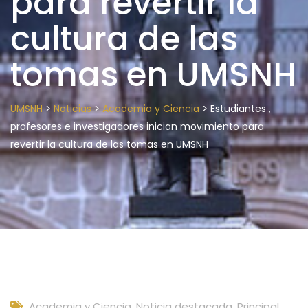
para revertir la
cultura de las
tomas en UMSNH
>
>
>
UMSNH
Noticias
Academia y Ciencia
Estudiantes ,
profesores e investigadores inician movimiento para
revertir la cultura de las tomas en UMSNH
Academia y Ciencia
,
Noticia destacada
,
Principal