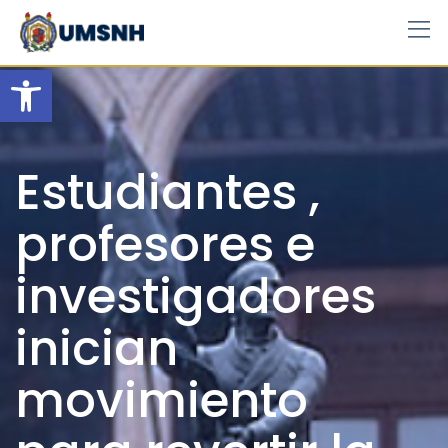
Skip
to
content
Open toolbar
Estudiantes ,
profesores e
investigadores
inician
movimiento