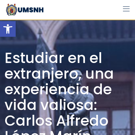
Skip
to
content
Open toolbar
Estudiar en el
extranjero, una
experiencia de
vida valiosa:
Carlos Alfredo