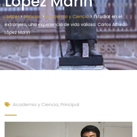
López Marín
>
>
>
UMSNH
Noticias
Academia y Ciencia
Estudiar en el
extranjero, una experiencia de vida valiosa: Carlos Alfredo
López Marín
Academia y Ciencia
,
Principal