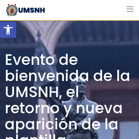
Skip
to
content
Open toolbar
Evento de
bienvenida de la
UMSNH, el
retorno y nueva
aparición de la