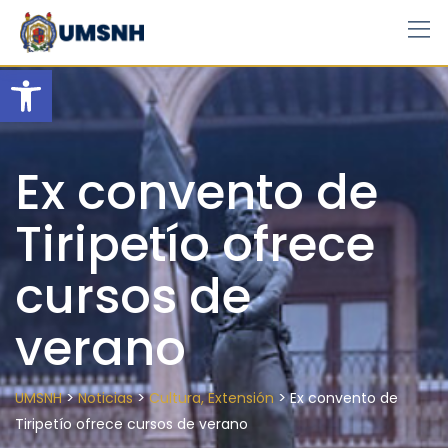
Skip
to
content
Open toolbar
Ex convento de
Tiripetío ofrece
cursos de
verano
>
>
>
UMSNH
Noticias
Cultura, Extensión
Ex convento de
Tiripetío ofrece cursos de verano