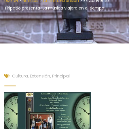
>
>
>
UMSNH
Noticias
Cultura, Extensión
Ex Convento
Tiripetío presenta “La música viajera en el tiempo”
Cultura, Extensión
,
Principal