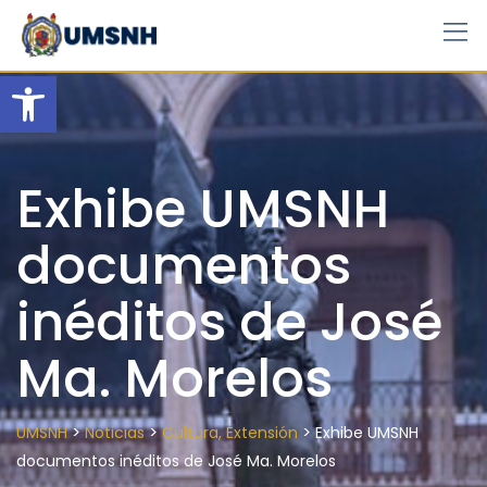
Skip
to
content
Open toolbar
Exhibe UMSNH
documentos
inéditos de José
Ma. Morelos
>
>
>
UMSNH
Noticias
Cultura, Extensión
Exhibe UMSNH
documentos inéditos de José Ma. Morelos