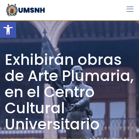
Skip
to
content
Open toolbar
Exhibirán obras
de Arte Plumaria,
en el Centro
Cultural
Universitario