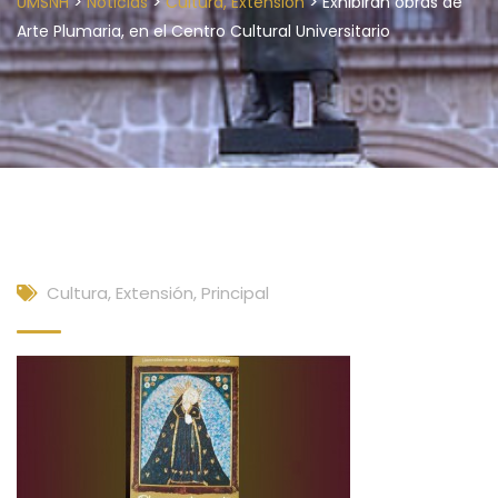
>
>
>
UMSNH
Noticias
Cultura, Extensión
Exhibirán obras de
Arte Plumaria, en el Centro Cultural Universitario
Cultura, Extensión
,
Principal