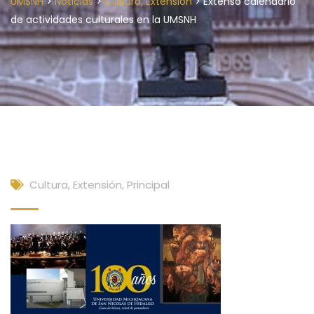
>
>
>
UMSNH
Noticias
Cultura, Extensión
Extenso calendario
de actividades culturales en la UMSNH
Cultura, Extensión
,
Principal