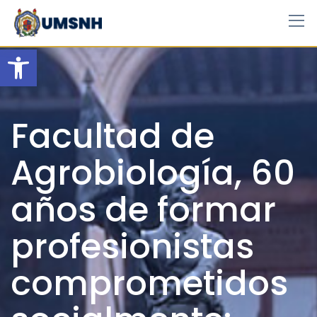
Skip
to
content
Open toolbar
Facultad de
Agrobiología, 60
años de formar
profesionistas
comprometidos