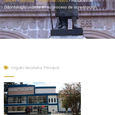
>
>
>
UMSNH
Noticias
Orgullo Nicolaita
Facultad de
Odontología avanza en su proceso de acreditación
Orgullo Nicolaita
,
Principal