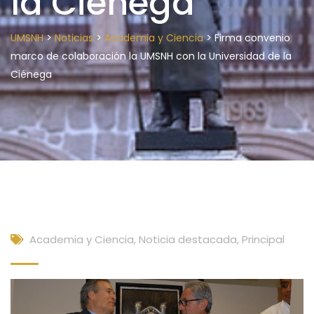
la Ciénega
>
>
>
UMSNH
Noticias
Academia y Ciencia
Firma convenio
marco de colaboración la UMSNH con la Universidad de la
Ciénega
Academia y Ciencia
,
Noticia destacada
,
Principal