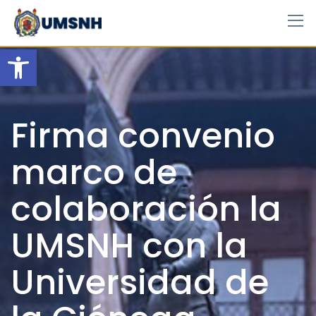
Skip
to
content
Open toolbar
Firma convenio
marco de
colaboración la
UMSNH con la
Universidad de