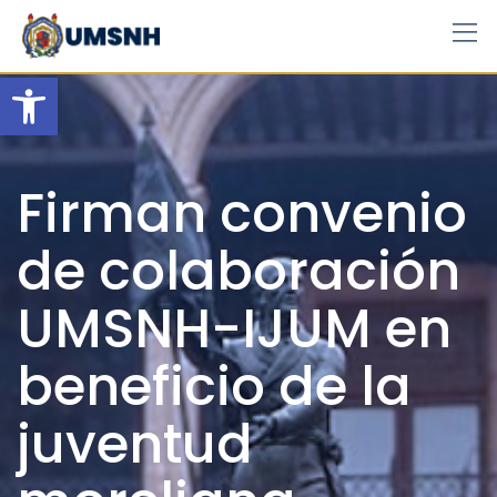
Skip
to
content
Open toolbar
Firman convenio
de colaboración
UMSNH-IJUM en
beneficio de la
juventud