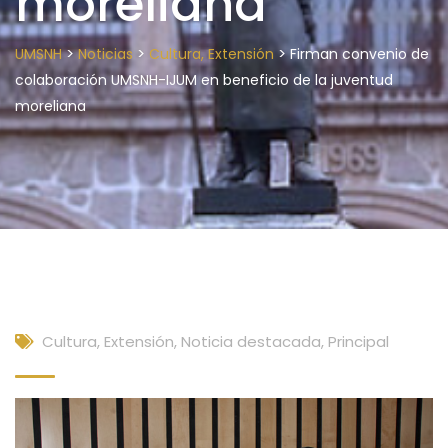
moreliana
>
>
>
UMSNH
Noticias
Cultura, Extensión
Firman convenio de
colaboración UMSNH-IJUM en beneficio de la juventud
moreliana
Cultura, Extensión
,
Noticia destacada
,
Principal