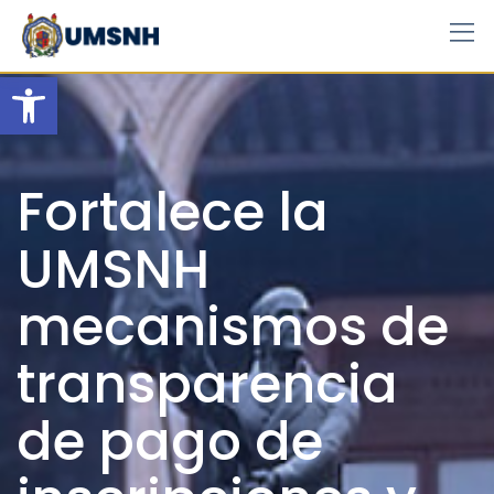
Skip
to
content
Open toolbar
Fortalece la
UMSNH
mecanismos de
transparencia
de pago de