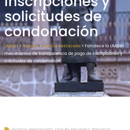
inscripciones y
solicitudes de
condonación
>
>
>
UMSNH
Noticias
Noticia destacada
Fortalece la UMSNH
mecanismos de transparencia de pago de inscripciones y
solicitudes de condonación
Noticia destacada
,
Orgullo Nicolaita
,
Principal