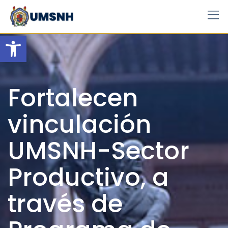
Skip
to
content
Open toolbar
Fortalecen
vinculación
UMSNH-Sector
Productivo, a
través de