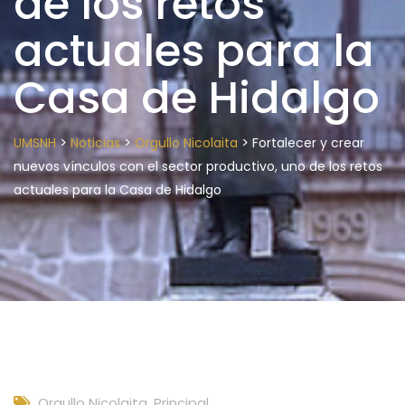
de los retos
actuales para la
Casa de Hidalgo
>
>
>
UMSNH
Noticias
Orgullo Nicolaita
Fortalecer y crear
nuevos vínculos con el sector productivo, uno de los retos
actuales para la Casa de Hidalgo
Orgullo Nicolaita
,
Principal