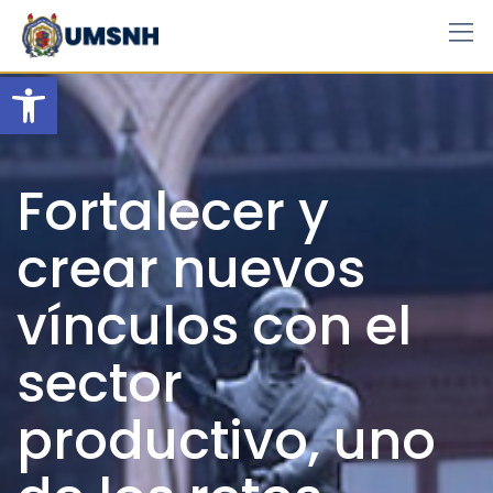
Skip
to
content
Open toolbar
Fortalecer y
crear nuevos
vínculos con el
sector
productivo, uno