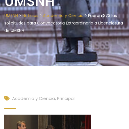
UMSNH
>
>
>
UMSNH
Noticias
Academia y Ciencia
Fueron 373 las
solicitudes para Convocatoria Extraordinaria a Licenciatura
de UMSNH
Academia y Ciencia
,
Principal