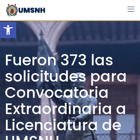
Skip
to
content
Open toolbar
Fueron 373 las
solicitudes para
Convocatoria
Extraordinaria a
Licenciatura de