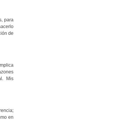
, para
hacerlo
ción de
Implica
azones
l. Mis
rencia;
como en