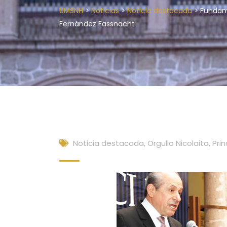
>
>
>
UMSNH
Noticias
Noticia destacada
Fundame
Fernández Fassnacht
Noticia destacada
,
Orgullo Nicolaita
,
Prin