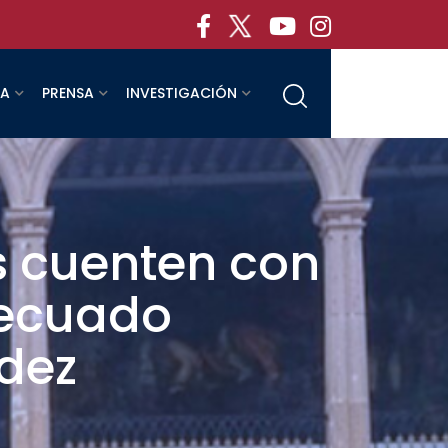
RA
PRENSA
INVESTIGACIÓN
 cuenten con
decuado
dez