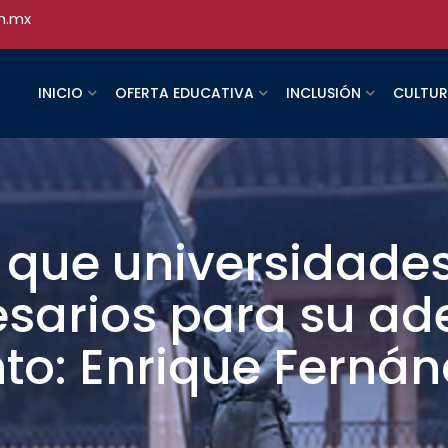
h.mx
INICIO
OFERTA EDUCATIVA
INCLUSIÓN
CULTU
que universidades
esarios para su a
to: Enrique Fernán