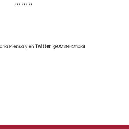
**********
cana Prensa y en
Twitter
: @UMSNHOficial