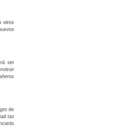
n otros
 nuevos
rá ser
struir
pañeros
ogro de
dad las
ncierto