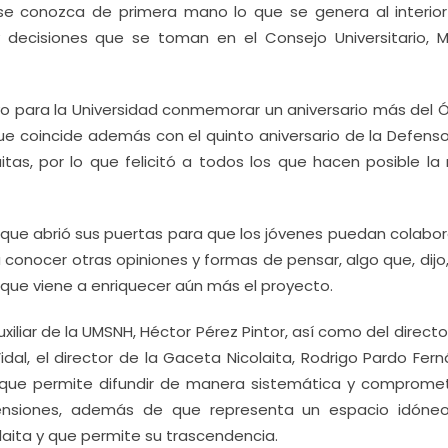
e conozca de primera mano lo que se genera al interior
 y decisiones que se toman en el Consejo Universitario, 
o para la Universidad conmemorar un aniversario más del 
que coincide además con el quinto aniversario de la Defens
itas, por lo que felicitó a todos los que hacen posible la 
a, que abrió sus puertas para que los jóvenes puedan colabo
conocer otras opiniones y formas de pensar, algo que, dijo,
que viene a enriquecer aún más el proyecto.
xiliar de la UMSNH, Héctor Pérez Pintor, así como del directo
dal, el director de la Gaceta Nicolaita, Rodrigo Pardo Fer
que permite difundir de manera sistemática y compromet
mensiones, además de que representa un espacio idóne
laita y que permite su trascendencia.