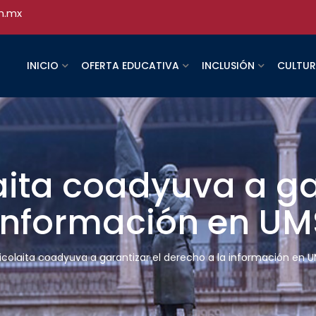
h.mx
INICIO
OFERTA EDUCATIVA
INCLUSIÓN
CULTU
ita coadyuva a gar
 información en U
colaita coadyuva a garantizar el derecho a la información en 