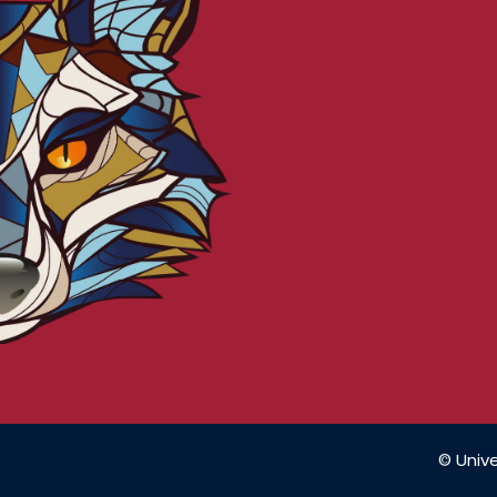
© Unive