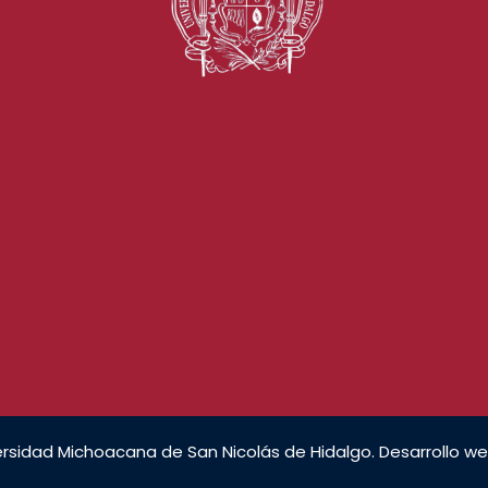
rsidad Michoacana de San Nicolás de Hidalgo. Desarrollo we