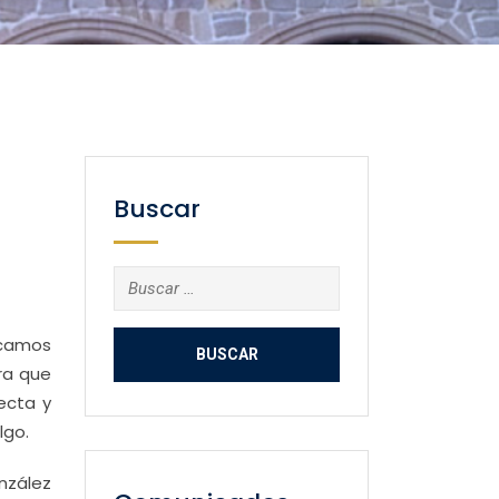
Buscar
Buscar:
scamos
ra que
ecta y
lgo.
nzález