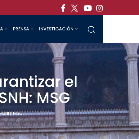
RA
PRENSA
INVESTIGACIÓN
antizar el
MSNH: MSG
UMSNH: MSG