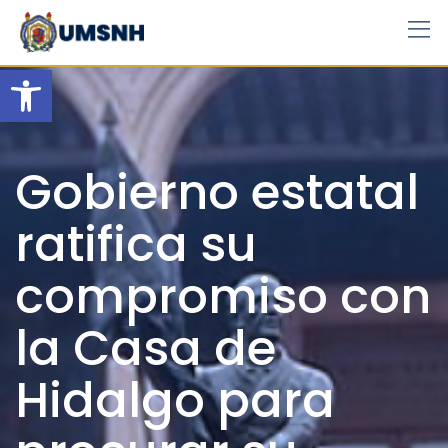
Skip
to
content
Open toolbar
Gobierno estatal
ratifica su
compromiso con
la Casa de
Hidalgo para