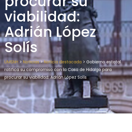
procurar su
viabilidad:
Adrián López
Solís
>
>
>
UMSNH
Noticias
Noticia destacada
Gobierno estatal
ratifica su compromiso con la Casa de Hidalgo para
procurar su viabilidad: Adrián López Solís