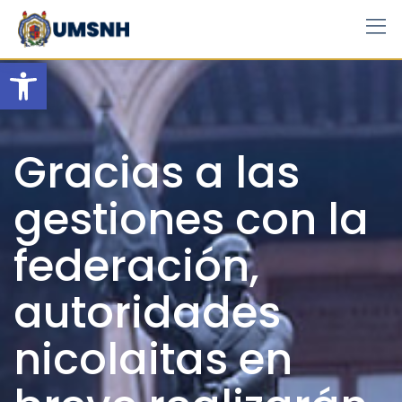
Skip
to
content
Open toolbar
Gracias a las
gestiones con la
federación,
autoridades
nicolaitas en