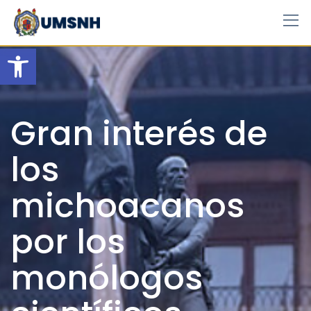
Skip
to
content
Open toolbar
Gran interés de
los
michoacanos
por los
monólogos