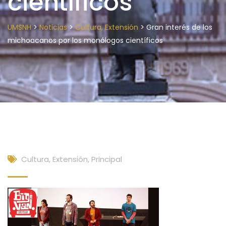
científicos
>
>
>
UMSNH
Noticias
Cultura, Extensión
Gran interés de los
michoacanos por los monólogos científicos
Cultura, Extensión
,
Principal