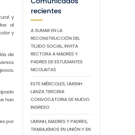
Comunicados
recientes
ural y
das al
A SUMAR EN LA
olor y
RECONSTRUCCIÓN DEL
TEJIDO SOCIAL, INVITA
RECTORA A MADRES Y
olás de
PADRES DE ESTUDIANTES
versos
NICOLAITAS
iosos,
ESTE MIÉRCOLES, UMSNH
LANZA TERCERA
cipado
CONVOCATORIA DE NUEVO
 se han
INGRESO
les por
UMSNH, MADRES Y PADRES,
TRABAJEMOS EN UNIÓN Y EN