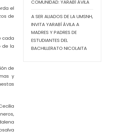
COMUNIDAD: YARABÍ ÁVILA
orda el
zos de
A SER ALIADOS DE LA UMSNH,
INVITA YARABÍ ÁVILA A
MADRES Y PADRES DE
de cada
ESTUDIANTES DEL
 de la
BACHILLERATO NICOLAITA
ción de
rmas y
uestas
Cecilia
neros,
dalena
osalva