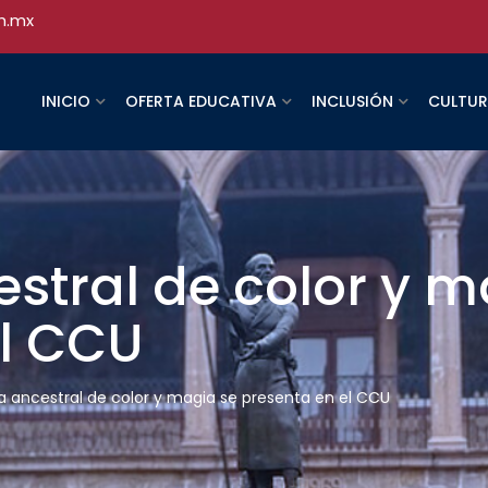
h.mx
INICIO
OFERTA EDUCATIVA
INCLUSIÓN
CULTU
stral de color y m
el CCU
a ancestral de color y magia se presenta en el CCU