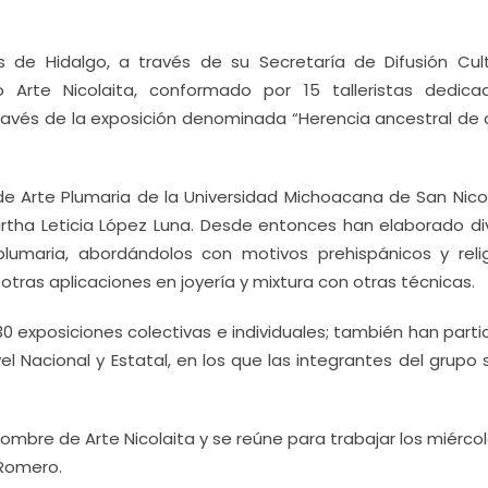
 de Hidalgo, a través de su Secretaría de Difusión Cult
po Arte Nicolaita, conformado por 15 talleristas dedica
través de la exposición denominada “Herencia ancestral de c
er de Arte Plumaria de la Universidad Michoacana de San Nic
artha Leticia López Luna. Desde entonces han elaborado di
umaria, abordándolos con motivos prehispánicos y relig
tras aplicaciones en joyería y mixtura con otras técnicas.
 exposiciones colectivas e individuales; también han parti
el Nacional y Estatal, en los que las integrantes del grupo
nombre de Arte Nicolaita y se reúne para trabajar los miérco
 Romero.