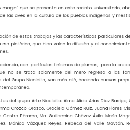
y magia” que se presenta en este recinto universitario, ab
de las aves en la cultura de los pueblos indígenas y mesti
ración de estos trabajos y las características particulares 
rso pictórico, que bien valen la difusión y el conocimiento
nes.
 paciencia, con partículas finísimas de plumas, para la crea
que no se trata solamente del mero regreso a las fo
 del Grupo Nicolaita, van más allá, haciendo nuevas prop
ontemporánea.
es del grupo Arte Nicolaita: Alma Alicia Arias Díaz Barriga, 
ma Orozco Orozco, Graciela Gómez Ruiz, Juana Flores Cis
pe Castro Páramo, Ma. Guillermina Chávez Ávila, María Mag
dez, Mónica Vázquez Reyes, Rebeca del Valle Gaytán, R