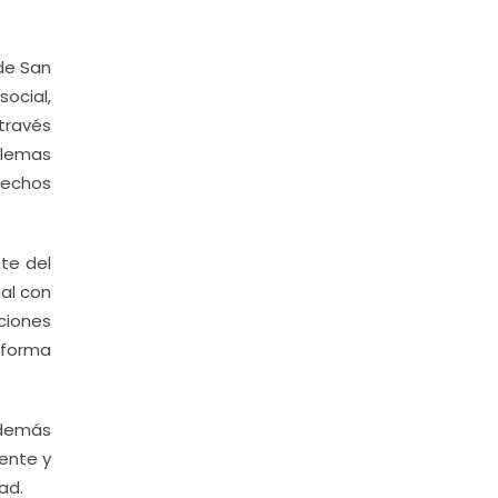
 de San
ocial,
través
blemas
rechos
nte del
al con
aciones
eforma
además
rente y
ad.