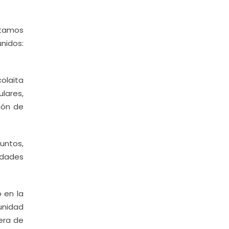
stamos
nidos:
olaita
ulares,
ión de
untos,
idades
 en la
unidad
era de