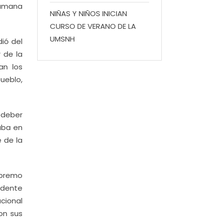
humana
NIÑAS Y NIÑOS INICIAN
CURSO DE VERANO DE LA
UMSNH
ió del
 de la
an los
pueblo,
 deber
aba en
e de la
upremo
sidente
cional
on sus