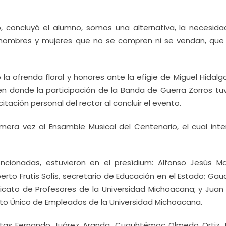
, concluyó el alumno, somos una alternativa, la necesid
 hombres y mujeres que no se compren ni se vendan, que
 la ofrenda floral y honores ante la efigie de Miguel Hidalg
, en donde la participación de la Banda de Guerra Zorros tu
tación personal del rector al concluir el evento.
mera vez al Ensamble Musical del Centenario, el cual inte
ionadas, estuvieron en el presídium: Alfonso Jesús Ma
berto Frutis Solís, secretario de Educación en el Estado; Ga
icato de Profesores de la Universidad Michoacana; y Juan 
cato Único de Empleados de la Universidad Michoacana.
laitas Fernando Juárez Aranda, Cuauhtémoc Olmedo Ortiz, 