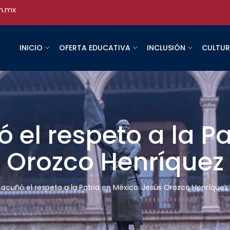
h.mx
INICIO
OFERTA EDUCATIVA
INCLUSIÓN
CULTU
 el respeto a la Pa
s Orozco Henríquez
 acuñó el respeto a la Patria en México: Jesús Orozco Henríquez