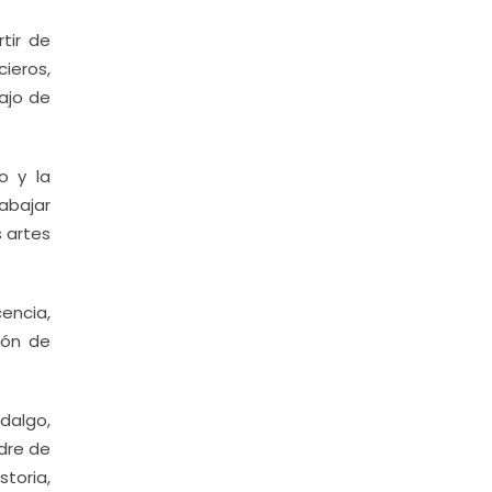
tir de
cieros,
bajo de
o y la
abajar
s artes
encia,
ción de
dalgo,
dre de
storia,