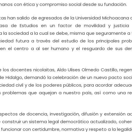
anos con ética y compromiso social desde su fundación.
istas han salido de egresados de la Universidad Michoacana
asa de Estudios en un factor de movilidad y justicia s
a la sociedad a la cual se debe, misma que seguramente a 
iedad futura a través del estudio de los principales pro
 en el centro a al ser humano y el resguardo de sus de
e los docentes nicolaitas, Aldo Ulises Olmedo Castillo, rege
s de Hidalgo, demandó la celebración de un nuevo pacto soci
ciedad civil y de los poderes públicos, para acordar adecu
los problemas que aquejan a nuestro país, así como una r
aspectos de docencia, investigación, difusión y extensión 
ge construir un sistema legal democrático actualizado, cohe
uncionar con certidumbre, normativa y respeto a la legalid