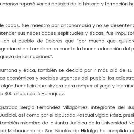
umanos repasó varios pasajes de la historia y formación 
o de todos, fue maestro por antonomasia y no se desentend
atender sus necesidades espirituales y éticas, fue impulsor
to en el pueblo de Dolores que “por mucho que quisier
 lograrían si no tomaban en cuenta la buena educación del 
riqueza de las naciones”.
 humana y ética, también se decidió por ir más allá de su
as económicos y sociales urgentes del pueblo; los adiestr
algún beneficio que sirviera para romper el yugo y liberars
a 300 años, relató Henríquez.
strado Sergio Fernández Villagómez, integrante del S
 Judicial, así como por el diputado Pascual Sigala Páez, pre
l también miembro de la Junta Jurídica de la Universidad Na
dad Michoacana de San Nicolás de Hidalgo ha cumplido c