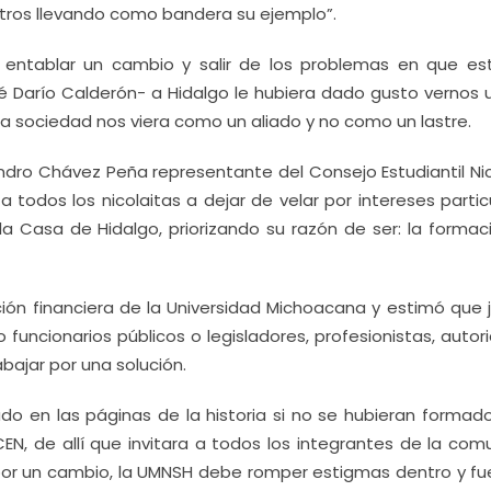
tros llevando como bandera su ejemplo”.
entablar un cambio y salir de los problemas en que e
 Darío Calderón- a Hidalgo le hubiera dado gusto vernos u
 sociedad nos viera como un aliado y no como un lastre.
andro Chávez Peña representante del Consejo Estudiantil Nic
 todos los nicolaitas a dejar de velar por intereses partic
la Casa de Hidalgo, priorizando su razón de ser: la formac
ción financiera de la Universidad Michoacana y estimó que j
uncionarios públicos o legisladores, profesionistas, autor
bajar por una solución.
do en las páginas de la historia si no se hubieran formado
CEN, de allí que invitara a todos los integrantes de la com
 por un cambio, la UMNSH debe romper estigmas dentro y fu