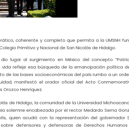
crático, coherente y completo que permita a la UMSNH fun
Colegio Primitivo y Nacional de San Nicolás de Hidalgo.
 dio lugar al surgimiento en México del concepto “Patria
su vida refleje esa búsqueda de la emancipación política de
nto de las bases socioeconómicas del país rumbo a un ord
uidad, manifestó el orador oficial del Acto Conmemorati
ús Orozco Henríquez.
colás de Hidalgo, la comunidad de la Universidad Michoacana
onia solemne encabezada por el rector Medardo Serna Gonz
olís, quien acudió con la representación del gobernador S
or sobre defensores y defensoras de Derechos Humanos