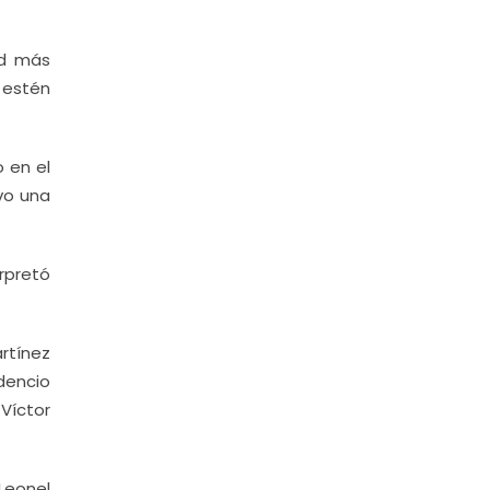
ad más
 estén
o en el
vo una
rpretó
rtínez
udencio
Víctor
Leonel