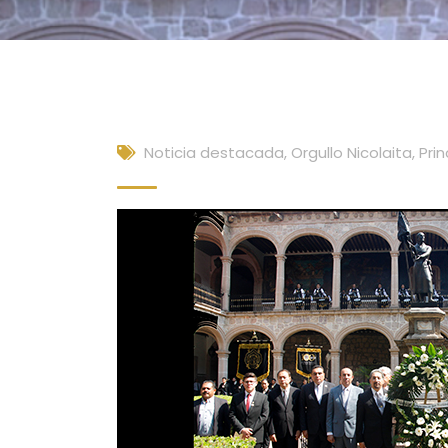
Noticia destacada
,
Orgullo Nicolaita
,
Prin