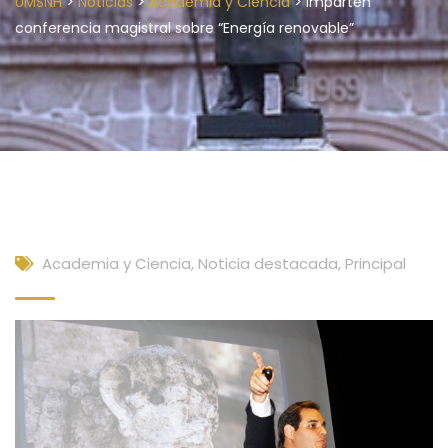
>
>
>
UMSNH
Noticias
Academia y Ciencia
Imparten
conferencia magistral sobre “Energía renovable”
Academia y Ciencia
,
Noticia destacada
,
Principal