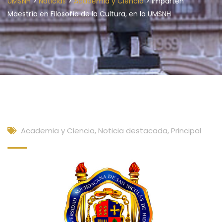
>
>
>
UMSNH
Noticias
Academia y Ciencia
Imparten
Maestría en Filosofía de la Cultura, en la UMSNH
Academia y Ciencia
,
Noticia destacada
,
Principal