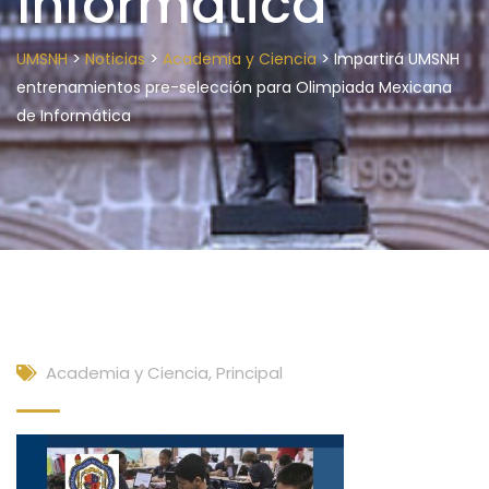
Informática
>
>
>
UMSNH
Noticias
Academia y Ciencia
Impartirá UMSNH
entrenamientos pre-selección para Olimpiada Mexicana
de Informática
Academia y Ciencia
,
Principal