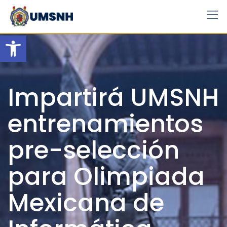
Skip
to
content
Open toolbar
Impartirá UMSNH
entrenamientos
pre-selección
para Olimpiada
Mexicana de