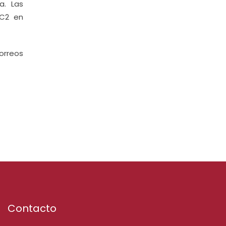
a. Las
o C2 en
orreos
Contacto