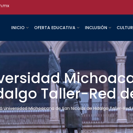
h.mx
INICIO
OFERTA EDUCATIVA
INCLUSIÓN
CULTU
iversidad Michoac
dalgo Taller-Red d
rá Universidad Michoacana de San Nicolás de Hidalgo Taller-Red 