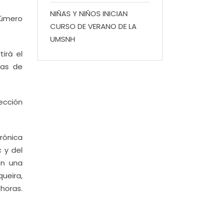
NIÑAS Y NIÑOS INICIAN
Número
CURSO DE VERANO DE LA
UMSNH
irá el
tas de
rección
rónica
c y del
on una
ueira,
horas.